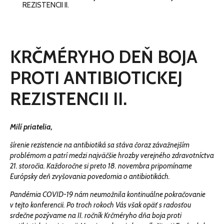
REZISTENCII II.
KRČMÉRYHO DEŇ BOJA
PROTI ANTIBIOTICKEJ
REZISTENCII II.
Milí priatelia,
šírenie rezistencie na antibiotiká sa stáva čoraz závažnejším
problémom a patrí medzi najväčšie hrozby verejného zdravotníctva
21. storočia. Každoročne si preto 18. novembra pripomíname
Európsky deň zvyšovania povedomia o antibiotikách.
Pandémia COVID-19 nám neumožnila kontinuálne pokračovanie
v tejto konferencii. Po troch rokoch Vás však opäť s radosťou
srdečne pozývame na II. ročník Krčméryho dňa boja proti