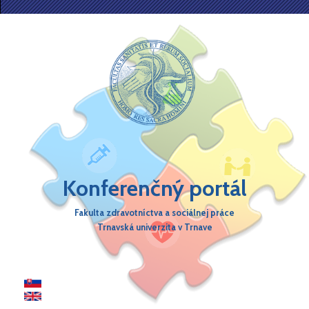
Skočiť na hlavný obsah
Konferenčný portál
Fakulta zdravotníctva a sociálnej práce
Trnavská univerzita v Trnave