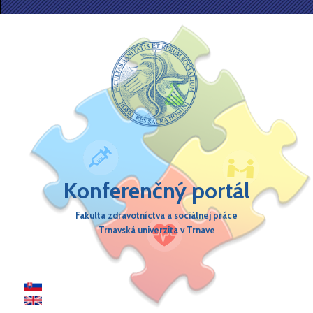
Skočiť na hlavný obsah
Konferenčný portál
Fakulta zdravotníctva a sociálnej práce
Trnavská univerzita v Trnave