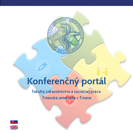
Skočiť na hlavný obsah
Konferenčný portál
Fakulta zdravotníctva a sociálnej práce
Trnavská univerzita v Trnave