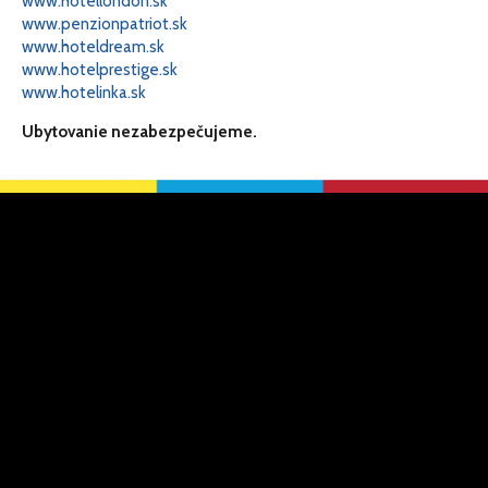
www.hotellondon.sk
www.penzionpatriot.sk
www.hoteldream.sk
www.hotelprestige.sk
www.hotelinka.sk
Ubytovanie nezabezpečujeme.