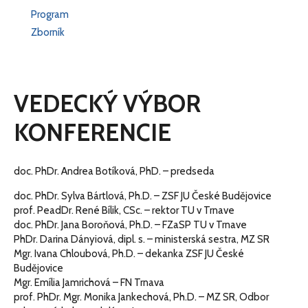
Program
Zborník
VEDECKÝ VÝBOR
KONFERENCIE
doc. PhDr. Andrea Botíková, PhD. – predseda
doc. PhDr. Sylva Bártlová, Ph.D. – ZSF JU České Budějovice
prof. PeadDr. René Bílik, CSc. – rektor TU v Trnave
doc. PhDr. Jana Boroňová, Ph.D. – FZaSP TU v Trnave
PhDr. Darina Dányiová, dipl. s. – ministerská sestra, MZ SR
Mgr. Ivana Chloubová, Ph.D. – dekanka ZSF JU České
Budějovice
Mgr. Emília Jamrichová – FN Trnava
prof. PhDr. Mgr. Monika Jankechová, Ph.D. – MZ SR, Odbor