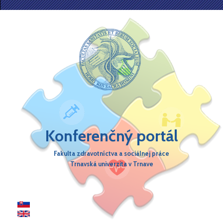
Skočiť na hlavný obsah
Konferenčný portál
Fakulta zdravotníctva a sociálnej práce
Trnavská univerzita v Trnave